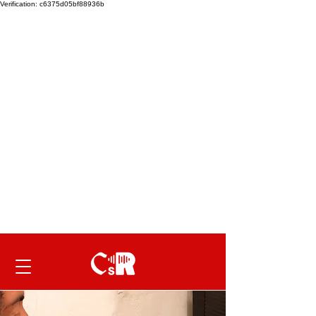
Verification: c6375d05bf88936b