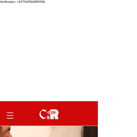
Verification: c6375d05bf88936b