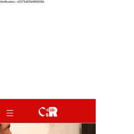
Verification: c6375d05bf88936b