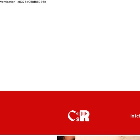
Verification: c6375d05bf88936b
Inic