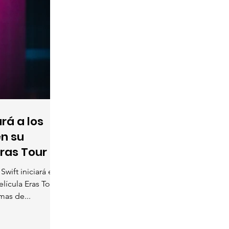
rá a los
en su
ras Tour
Swift iniciará en
lícula Eras Tour
mas de...