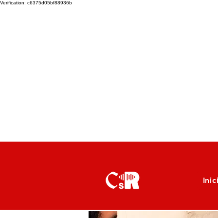
Verification: c6375d05bf88936b
Inic