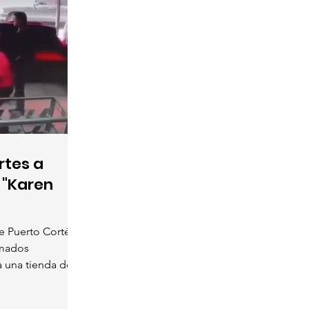
rtes a
 "Karen
e Puerto Cortés,
rmados
a una tienda de