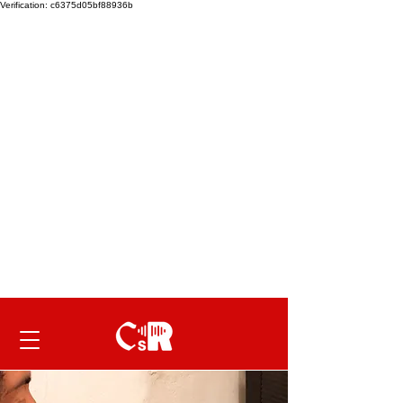
Verification: c6375d05bf88936b