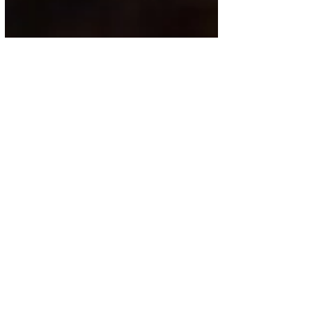
Mundo
Joven se topa con un tigre
en la Ciudad de México
En el municipio de Tecuala, en Nayarit, fue
captado un tigre de bengala caminando
tranquilamente por las calles, lo que causó
pánico...