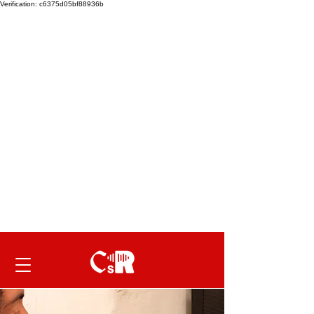
Verification: c6375d05bf88936b