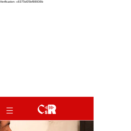
Verification: c6375d05bf88936b