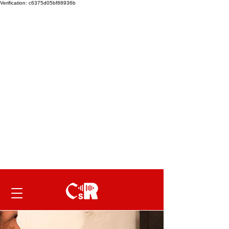
Verification: c6375d05bf88936b