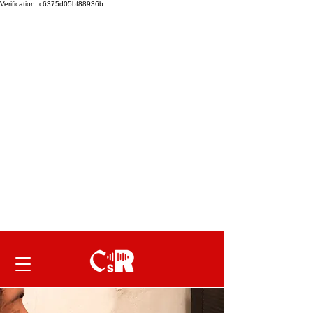
Verification: c6375d05bf88936b