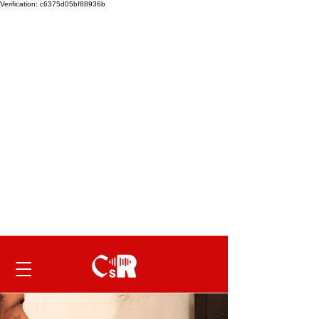
Verification: c6375d05bf88936b