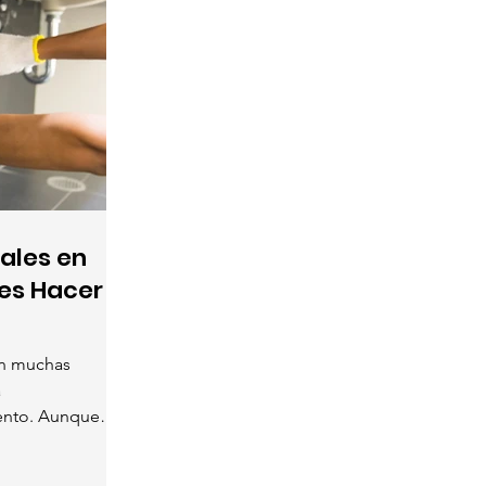
ales en
es Hacer
on muchas
a
iento. Aunque