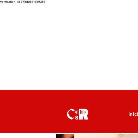
Verification: c6375d05bf88936b
Inic