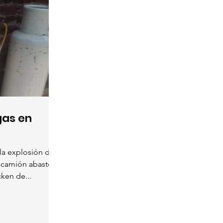
gas en
la explosión de
n camión abastece
ken de...