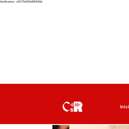
Verification: c6375d05bf88936b
Inic