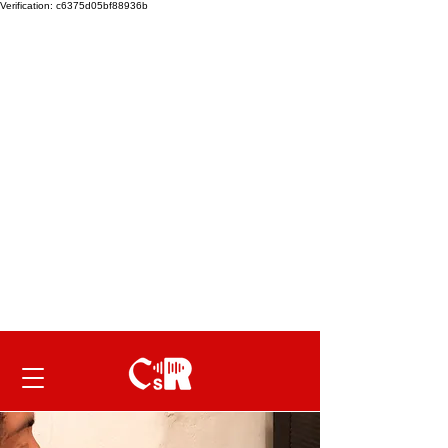
Verification: c6375d05bf88936b