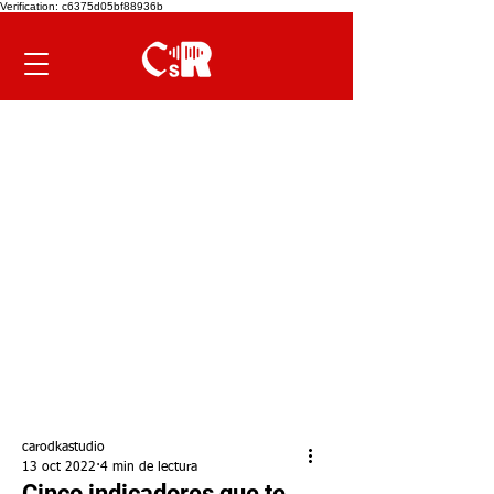
Verification: c6375d05bf88936b
carodkastudio
13 oct 2022
4 min de lectura
Cinco indicadores que te