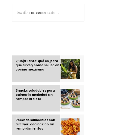
Verdadera intención
A Ariela Cáceres,
del gobierno actual
presentadora de
Escribir un comentario...
con la EEH
Noticias de HCH, l
pela el eje
Otras informaciones
🌿Hoja Santa: qué es, para
qué sirve y cómo se usa en la
cocina mexicana
Snacks saludables para
calmar la ansiedad sin
romper la dieta
Recetas saludables con
airfryer: cocina rico sin
remordimientos