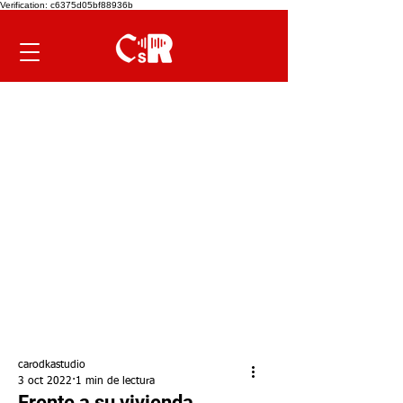
Verification: c6375d05bf88936b
carodkastudio
3 oct 2022
1 min de lectura
Frente a su vivienda