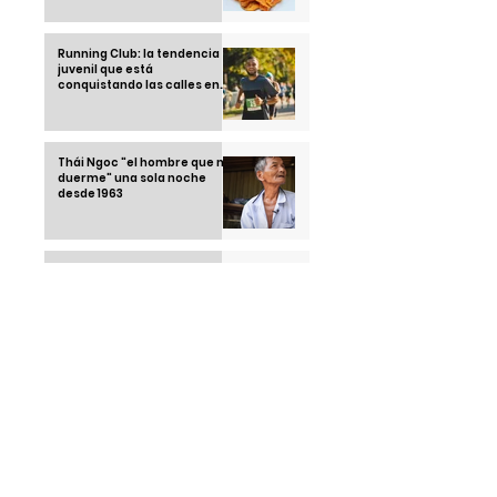
Running Club: la tendencia
juvenil que está
conquistando las calles en
2025
Thái Ngoc "el hombre que no
duerme" una sola noche
desde 1963
Klebsiella Oxytoca la
bacteria que tiene alarmado
a un país: México