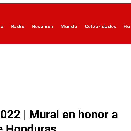
io
Radio
Resumen
Mundo
Celebridades
Ho
022 | Mural en honor a
e Honduras