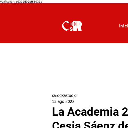
Verification: c6375d05bf88936b
Inic
carodkastudio
13 ago 2022
La Academia 2
Cesia Sáenz d