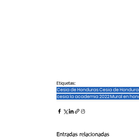
Etiquetas:
Cesia de Honduras
Cesia de Hondura
cesia la academia 2022
Mural en hon
Entradas relacionadas