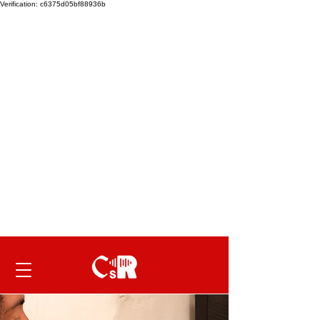
Verification: c6375d05bf88936b