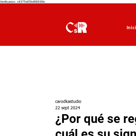
Verification: c6375d05bf88936b
Inic
carodkastudio
22 sept 2024
¿Por qué se re
cuál es su sig