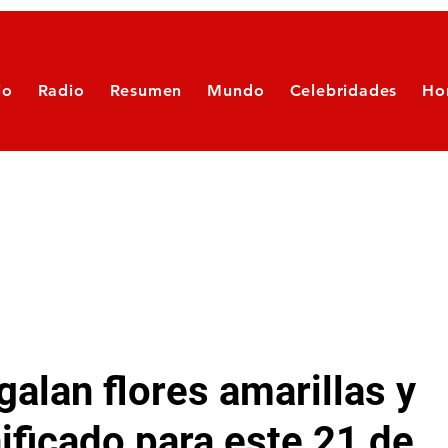
io
Radio
Resumen
Mundo
Celebridades
Ho
galan flores amarillas y
nificado para este 21 de