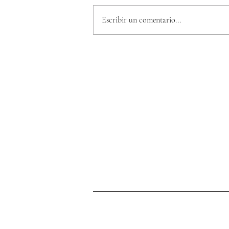
Escribir un comentario...
Vasos de Bambú: la alternati
ecológica que gana popularid
todo el mundo