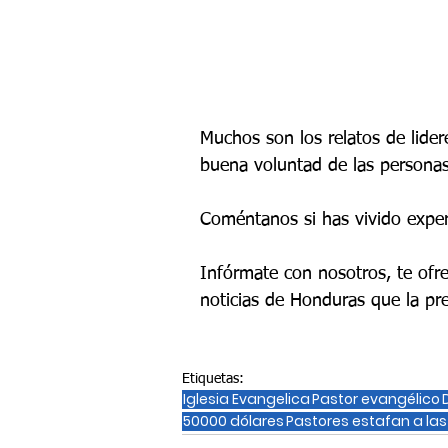
Muchos son los relatos de lider
buena voluntad de las persona
Coméntanos si has vivido exper
Infórmate con nosotros, te ofr
noticias de Honduras que la pr
Etiquetas:
Iglesia Evangelica
Pastor evangélico
50000 dólares
Pastores estafan a la