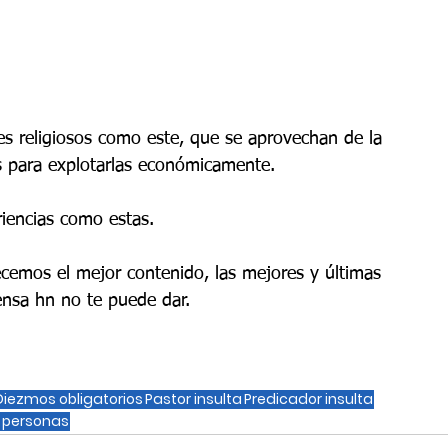
es religiosos como este, que se aprovechan de la 
s para explotarlas económicamente.
iencias como estas. 
ecemos el mejor contenido, las mejores y últimas 
ensa hn no te puede dar.
Diezmos obligatorios
Pastor insulta
Predicador insulta
s personas