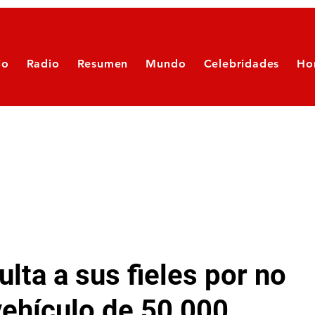
io
Radio
Resumen
Mundo
Celebridades
Ho
lta a sus fieles por no
vehículo de 50,000