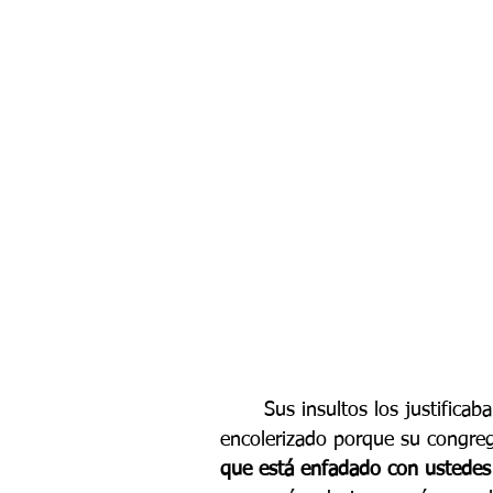
	Sus insultos los justificaba diciendo que "Dios", "El Señor" estaba muy 
encolerizado porque su congreg
que está enfadado con ustedes 