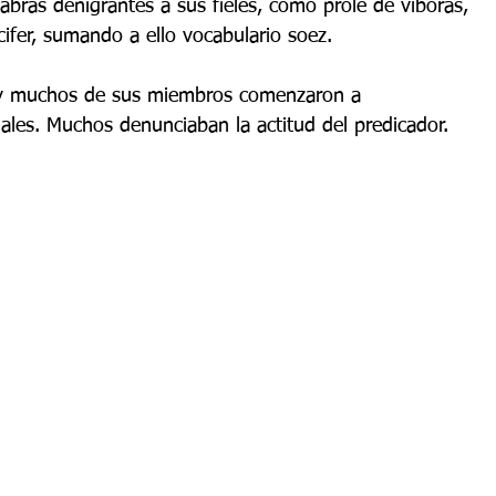
abras denigrantes a sus fieles, como prole de víboras, 
cifer, sumando a ello vocabulario soez.
n y muchos de sus miembros comenzaron a 
ciales. Muchos denunciaban la actitud del predicador.