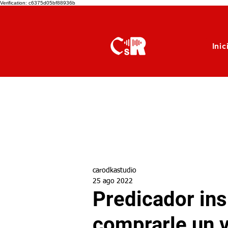
Verification: c6375d05bf88936b
Inic
carodkastudio
25 ago 2022
Predicador insu
comprarle un 