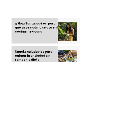
Otras informaciones
🌿Hoja Santa: qué es, para
qué sirve y cómo se usa en la
cocina mexicana
Snacks saludables para
calmar la ansiedad sin
romper la dieta
Recetas saludables con
airfryer: cocina rico sin
remordimientos
Running Club: la tendencia
juvenil que está
conquistando las calles en
2025