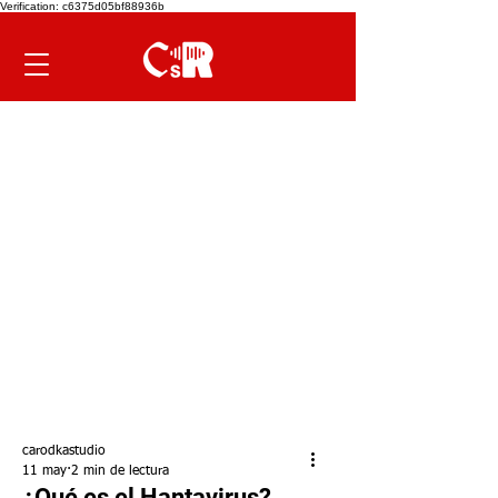
Verification: c6375d05bf88936b
carodkastudio
11 may
2 min de lectura
¿Qué es el Hantavirus?