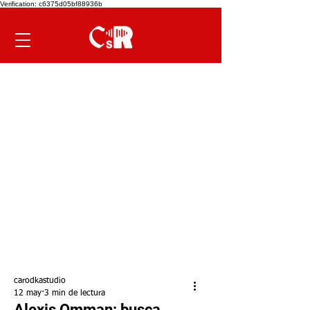
Verification: c6375d05bf88936b
carodkastudio
12 may
3 min de lectura
Alexis Omman: busca