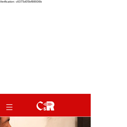
Verification: c6375d05bf88936b