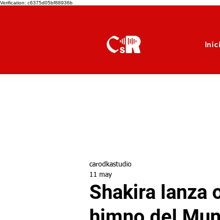
Verification: c6375d05bf88936b
Inic
carodkastudio
11 may
Shakira lanza o
himno del Mun