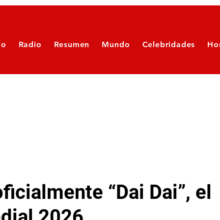
io
Radio
Resumen
Mundo
Celebridades
Ho
ficialmente “Dai Dai”, el
dial 2026