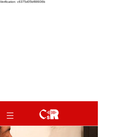
Verification: c6375d05bf88936b