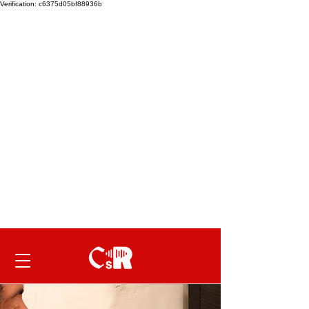
Verification: c6375d05bf88936b