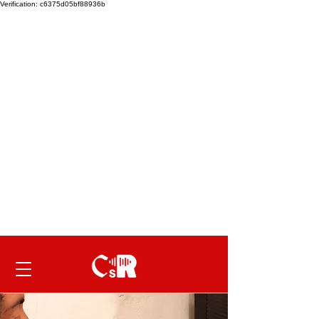
Verification: c6375d05bf88936b