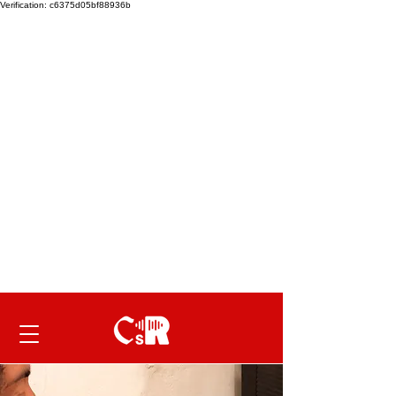
Verification: c6375d05bf88936b