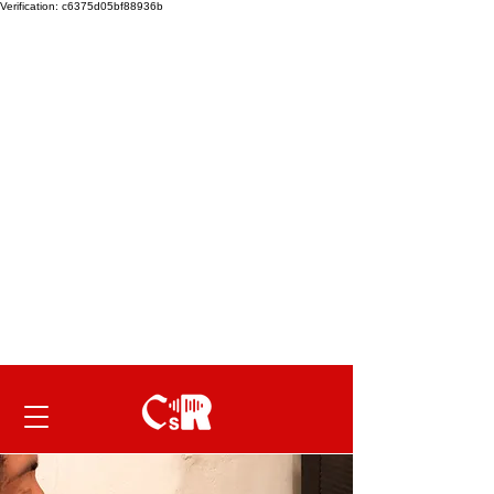
Verification: c6375d05bf88936b