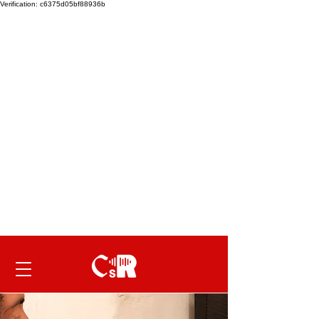
Verification: c6375d05bf88936b