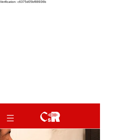
Verification: c6375d05bf88936b