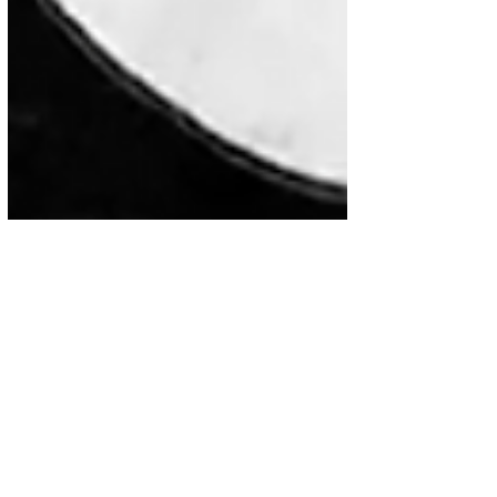
Música
José Alfredo Jiménez a 50
años de su fallecimiento
salen a luz fotos inéditas