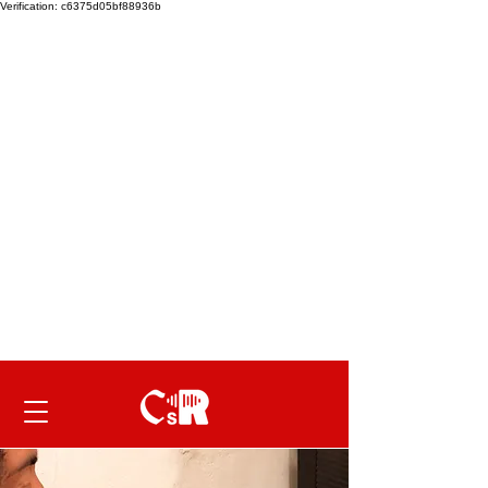
Verification: c6375d05bf88936b