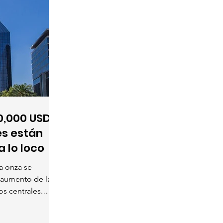
10,000 USD?
es están
 lo loco
a onza se
l aumento de las
s centrales.