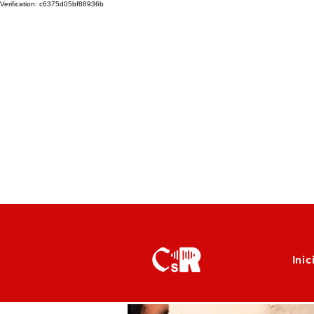
Verification: c6375d05bf88936b
Inic