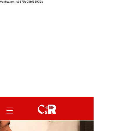
Verification: c6375d05bf88936b