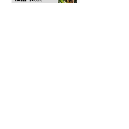
cocina mexicana
Snacks saludables para
calmar la ansiedad sin
romper la dieta
Recetas saludables con
airfryer: cocina rico sin
remordimientos
Running Club: la tendencia
juvenil que está
conquistando las calles en
2025
Thái Ngoc "el hombre que no
duerme" una sola noche
desde 1963