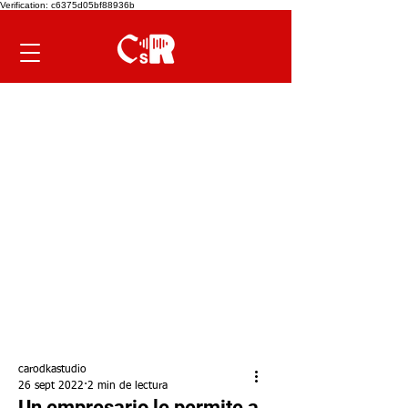
Verification: c6375d05bf88936b
carodkastudio
26 sept 2022
2 min de lectura
Un empresario le permite a