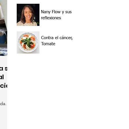
Nany Flow y sus
reflexiones
Contra el cáncer,
Tomate
a su
al
cie
da.