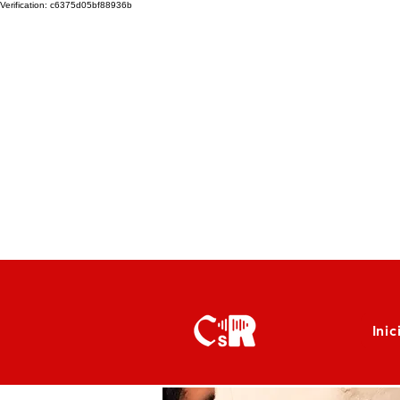
Verification: c6375d05bf88936b
Inic