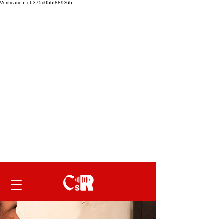
Verification: c6375d05bf88936b