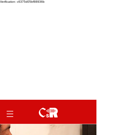
Verification: c6375d05bf88936b