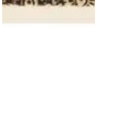
Farándula
¿Sabes quién es... Farrokh
Bulsara?
Farrokh Bulsara nació el 5 de septiembre
de 1946 en el Shangani Govt. Hospital, de
la isla de Zanzíbar, en ese entonces un
protectorado...