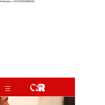
Verification: c6375d05bf88936b