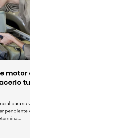
e motor a
acerlo tu
ncial para su vida
tar pendiente de
termina...