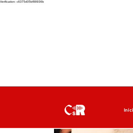
Verification: c6375d05bf88936b
Inic