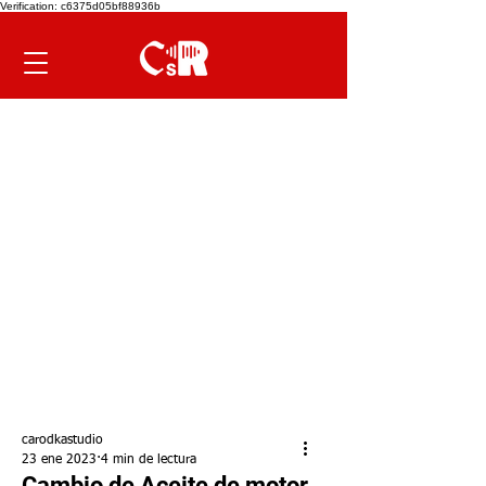
Verification: c6375d05bf88936b
carodkastudio
23 ene 2023
4 min de lectura
Cambio de Aceite de motor