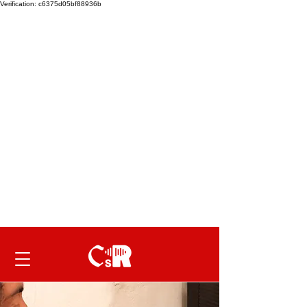
Verification: c6375d05bf88936b