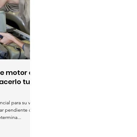
e motor a
acerlo tu
ncial para su vida
tar pendiente de
termina...