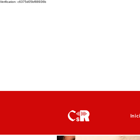
Verification: c6375d05bf88936b
Inic