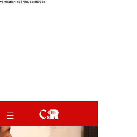
Verification: c6375d05bf88936b