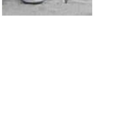
Mundo
¿Sabes quién es... Yajaira?
Sonia Isabel Aguilar, conocida en la
farándula salvadoreña como Yahaira, es
famosa por ser una extrovertida a pesar de
su edad avanzada.