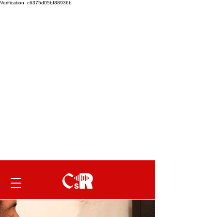
Verification: c6375d05bf88936b