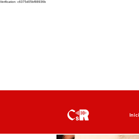
Verification: c6375d05bf88936b
Inic