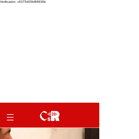
Verification: c6375d05bf88936b