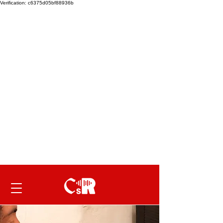
Verification: c6375d05bf88936b