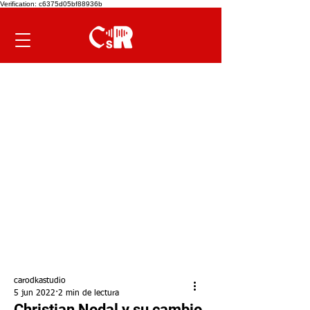
Verification: c6375d05bf88936b
carodkastudio
5 jun 2022
2 min de lectura
Christian Nodal y su cambio