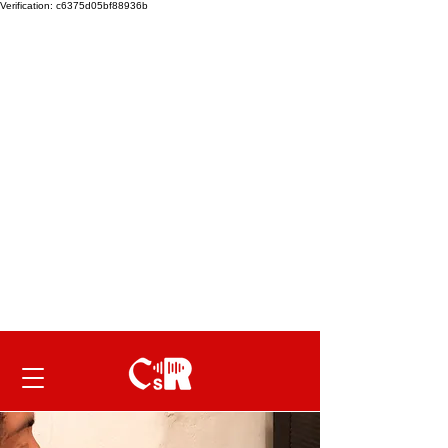
Verification: c6375d05bf88936b